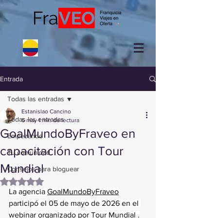
Entrada
Todas las entradas
Estanislao Cancino
Todas las entradas
6 may
1 min de lectura
GoalMundoByFraveo en
Empezando
capacitación con Tour
Tu comunidad
Mundial
Consejos para bloguear
Obtuvo NaN de 5 estrellas.
La agencia 
GoalMundoByFraveo
participó el 05 de mayo de 2026 en el 
webinar organizado por Tour Mundial .