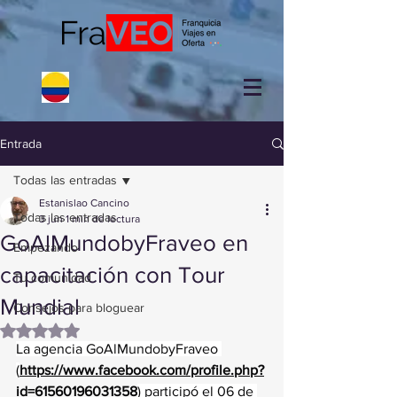
Entrada
Todas las entradas
Estanislao Cancino
Todas las entradas
3 jun
1 min de lectura
GoAlMundobyFraveo en
Empezando
capacitación con Tour
Tu comunidad
Mundial
Consejos para bloguear
Obtuvo NaN de 5 estrellas.
La agencia GoAlMundobyFraveo 
(
https://www.facebook.com/profile.php?
id=61560196031358
)
 participó el 06 de 