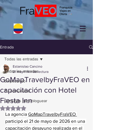
Entrada
Todas las entradas
Estanislao Cancino
Todas las entradas
21 may
1 min de lectura
GoMapTravelbyFraVEO en
Empezando
capacitación con Hotel
Tu comunidad
Fiesta Inn
Consejos para bloguear
Obtuvo NaN de 5 estrellas.
La agencia 
GoMapTravelbyFraVEO 
participó el 21 de mayo de 2026 en una 
capacitación desayuno realizada en el 