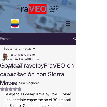
Entrada
Todas las entradas
Estanislao Cancino
Todas las entradas
6 may
1 min de lectura
GoMapTravelbyFraVEO en
Empezando
capacitación con Sierra
Tu comunidad
Madre
Consejos para bloguear
Obtuvo NaN de 5 estrellas.
La agencia 
GoMapTravelbyFraVEO
 vivió 
una increíble capacitación el 30 de abril 
en Saltillo, Coahuila , realizada en 