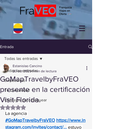
Entrada
Todas las entradas
Estanislao Cancino
Todas las entradas
20 oct 2025
1 min de lectura
GoMapTravelbyFraVEO
Empezando
presente en la certificación
Tu comunidad
Visit Florida.
Consejos para bloguear
Obtuvo NaN de 5 estrellas.
La agencia 
#GoMapTravelbyFraVEO
https://www.in
stagram.com/invites/contact/
...
 estuvo 