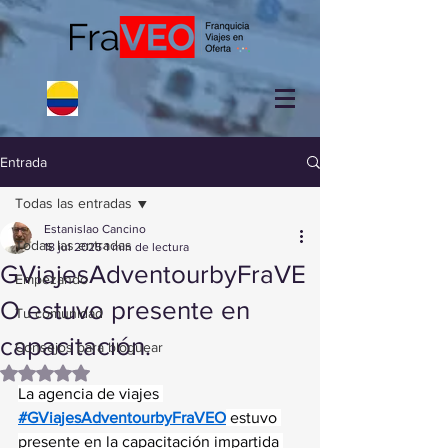
Entrada
Todas las entradas
Estanislao Cancino
Todas las entradas
18 jul 2025
1 min de lectura
GViajesAdventourbyFraVE
Empezando
O estuvo presente en
Tu comunidad
capacitación.
Consejos para bloguear
Obtuvo NaN de 5 estrellas.
La agencia de viajes 
#GViajesAdventourbyFraVEO
 estuvo 
presente en la capacitación impartida 