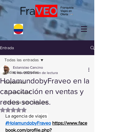
Entrada
Todas las entradas
Estanislao Cancino
Todas las entradas
10 nov 2025
1 min de lectura
HolamundobyFraveo en la
Empezando
capacitación en ventas y
Tu comunidad
redes sociales.
Consejos para bloguear
Obtuvo NaN de 5 estrellas.
La agencia de viajes 
#HolamundobyFraveo
https://www.face
book.com/profile.php?