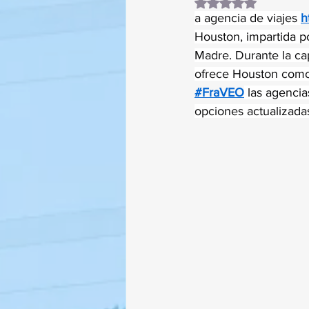
Obtuvo NaN de 5 es
a agencia de viajes 
h
Houston, impartida po
Madre. Durante la cap
ofrece Houston como u
#FraVEO
 las agencia
opciones actualizadas