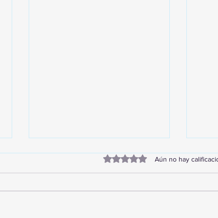
Obtuvo 0 de 5 estrellas.
Aún no hay calificac