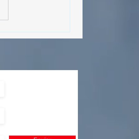
MásViajandoByFraveo
cipó en la caravana
izada por Nefertari