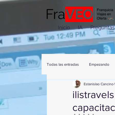
Inicio
IA
Preguntas
Todas las entradas
Empezando
Estanislao Cancino
ilistrave
capacita