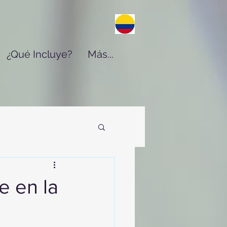
¿Qué Incluye?
Más...
e en la