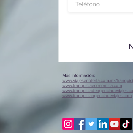
N
Más información:
www.viajesenoferta.com.mx/franquic
www.franquiciaeconomica.com
www.franquiciadeagenciadeviajes.c
www.franquiciaagenciadeviajes.com