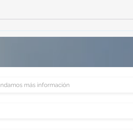
TourTravelynByFraveo
Vive
participó en la capacitación vía
parti
Zoom
organ