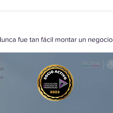
unca fue tan fácil montar un negocio
ias
om