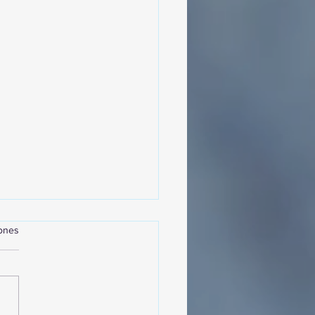
iones