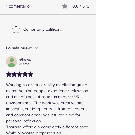
1 comentario
0.0 / 5 (0)
TourTravelynByFraveo
ViveMásViajand
Comentar y calificar...
participó en la capacitación
participó en la c
vía Zoom
organizada por N
Lo más nuevo
Ghevay
30 mar
Obtuvo 5 de 5 estrellas.
Working as a virtual reality meditation guide 
meant helping people experience relaxation 
and mindfulness through immersive VR 
environments. The work was creative and 
impactful, but long hours in front of screens 
and constant deadlines left little time for 
personal reflection.
Thailand offered a completely different pace. 
While browsing properties on 