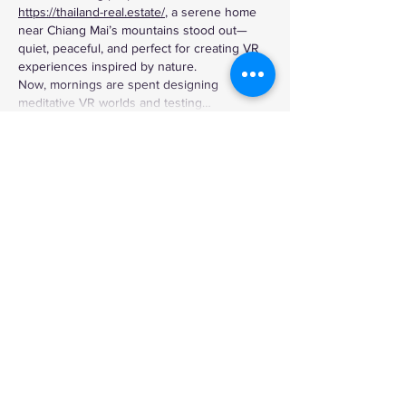
https://thailand-real.estate/
, a serene home 
near Chiang Mai’s mountains stood out—
quiet, peaceful, and perfect for creating VR 
experiences inspired by nature.
Now, mornings are spent designing 
meditative VR worlds and testing…
Mostrar más
Me gusta
Reaccionar
Contáctanos
Enviar