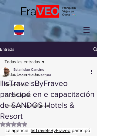
Entrada
Todas las entradas
Estanislao Cancino
Todas las entradas
25 mar
1 min de lectura
IlisTravelsByFraveo
Empezando
participó en e capacitación
Tu comunidad
de SANDOS Hotels &
Consejos para bloguear
Resort
Obtuvo NaN de 5 estrellas.
La agencia I
lisTravelsByFraveo
 participó 