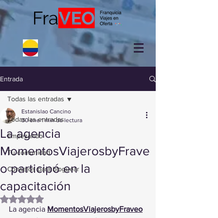
Entrada
Todas las entradas
Estanislao Cancino
Todas las entradas
30 ene
1 min de lectura
La agencia
Empezando
MomentosViajerosbyFrave
Tu comunidad
o participó en la
Consejos para bloguear
capacitación
Obtuvo NaN de 5 estrellas.
La agencia 
MomentosViajerosbyFraveo