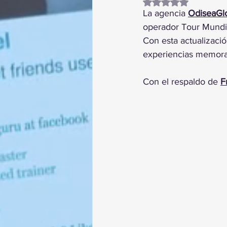
Obtuvo NaN de 5 es
La agencia 
OdiseaGl
operador Tour Mundia
Con esta actualizaci
experiencias memorab
Con el respaldo de 
F