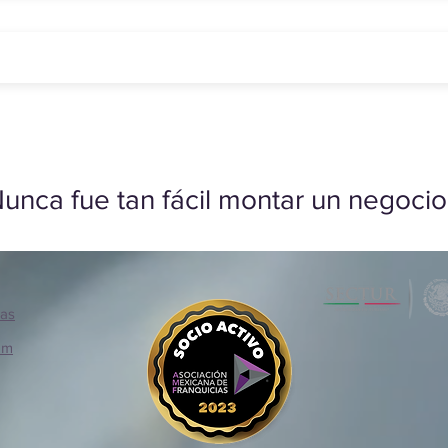
unca fue tan fácil montar un negocio
ias
om