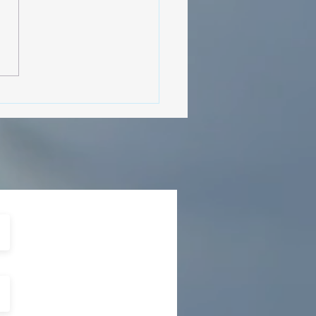
sencia Destacada en la
vana Turística de
ulco!