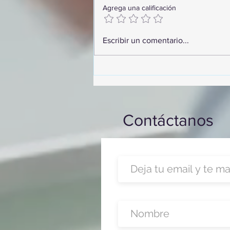
Agrega una calificación
¡Arte, Vino y las Mejores
Escribir un comentario...
Playas de Florida!
Contáctanos