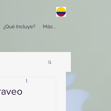
¿Qué Incluye?
Más...
raveo