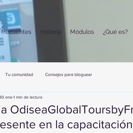
 frecuentes
Historia
Módulos
¿Qué es?
Tu comunidad
Consejos para bloguear
30 ene
1 min de lectura
ia OdiseaGlobalToursbyF
esente en la capacitación