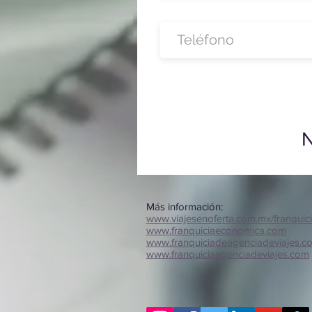
N
Más información:
www.viajesenoferta.com.mx/franquic
www.franquiciaeconomica.com
www.franquiciadeagenciadeviajes.c
www.franquiciaagenciadeviajes.com