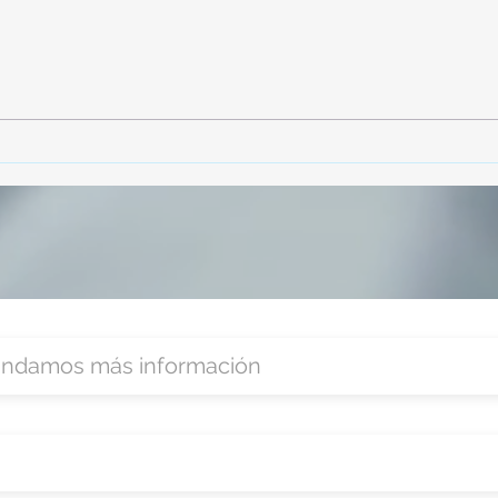
¡Acapulco y Guerrero se
¡Pre
Visten de Fiesta!
Cara
Acap