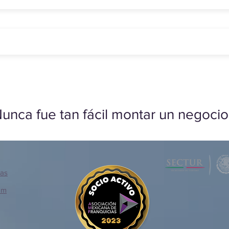
unca fue tan fácil montar un negocio
ias
om