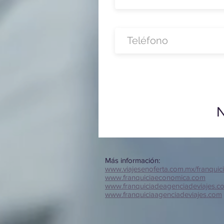
N
Más información:
www.viajesenoferta.com.mx/franquic
www.franquiciaeconomica.com
www.franquiciadeagenciadeviajes.c
www.franquiciaagenciadeviajes.com