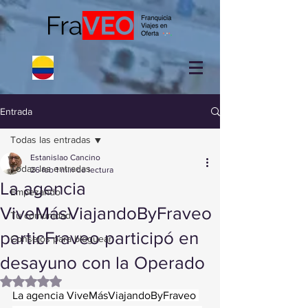
Entrada
Todas las entradas
Estanislao Cancino
Todas las entradas
26 feb
1 min de lectura
La agencia
Empezando
ViveMásViajandoByFraveo
Tu comunidad
particFraveo participó en
Consejos para bloguear
desayuno con la Operado
Obtuvo NaN de 5 estrellas.
La agencia ViveMásViajandoByFraveo 