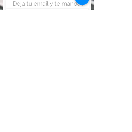
Enviar
Nunca fue tan fácil montar
un negocio
Más información:
www.viajesenoferta.com.mx/franquicias
www.franquiciaeconomica.com
www.franquiciadeagenciadeviajes.com
www.franquiciaagenciadeviajes.com