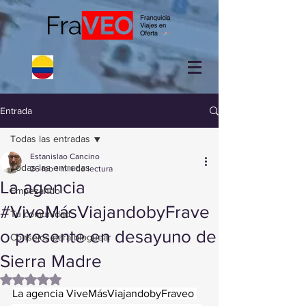
Entrada
Todas las entradas
Estanislao Cancino
Todas las entradas
26 feb
1 min de lectura
La agencia
Empezando
#ViveMásViajandobyFrave
Tu comunidad
o presente en desayuno de
Consejos para bloguear
Sierra Madre
Obtuvo NaN de 5 estrellas.
La agencia ViveMásViajandobyFraveo 