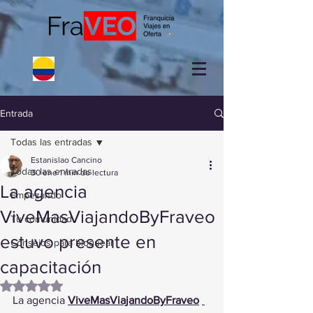
Entrada
Todas las entradas
Estanislao Cancino
Todas las entradas
30 ene
1 min de lectura
La agencia
Empezando
ViveMasViajandoByFraveo
Tu comunidad
estuvo presente en
Consejos para bloguear
capacitación
Obtuvo NaN de 5 estrellas.
La agencia 
ViveMasViajandoByFraveo