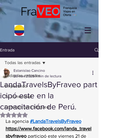
Entrada
Todas las entradas
Estanislao Cancino
Todas las entradas
28 nov 2025
1 min de lectura
LandaTravelsByFraveo part
Empezando
icipó este en la
Tu comunidad
capacitación de Perú.
Consejos para bloguear
Obtuvo NaN de 5 estrellas.
La agencia 
#LandaTravelsByFraveo
https://www.facebook.com/landa_travel
sbyfraveo
 participó este viernes 21 de 