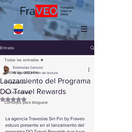
Entrada
Todas las entradas
Estanislao Cancino
Todas las entradas
18 ago 2023
1 min de lectura
Lanzamiento del Programa
Empezando
DO Travel Rewards
Tu comunidad
Obtuvo NaN de 5 estrellas.
Consejos para bloguear
La agencia Travesías Sin Fin by Fraveo 
estuvo presente en el lanzamiento del 
programa DO Travel Rewards que tuvo 