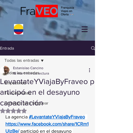
Entrada
Todas las entradas
Estanislao Cancino
Todas las entradas
18 mar
1 min de lectura
LevantateYViajaByFraveo p
Empezando
articipó en el desayuno
Tu comunidad
capacitación
Consejos para bloguear
Obtuvo NaN de 5 estrellas.
La agencia 
#LevantateYViajaByFraveo
https://www.facebook.com/share/1CRm1
UizBe/
 participó en el desayuno 