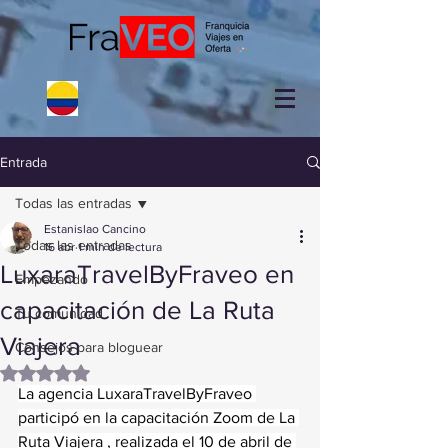
Entrada
Todas las entradas
Estanislao Cancino
Todas las entradas
16 abr
1 min de lectura
LuxaraTravelByFraveo en
Empezando
capacitación de La Ruta
Tu comunidad
Viajera
Consejos para bloguear
Obtuvo NaN de 5 estrellas.
La agencia LuxaraTravelByFraveo 
participó en la capacitación Zoom de La 
Ruta Viajera , realizada el 10 de abril de 