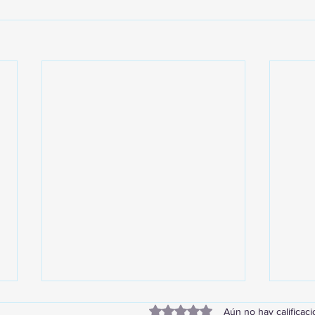
Obtuvo 0 de 5 estrellas.
Aún no hay calificac