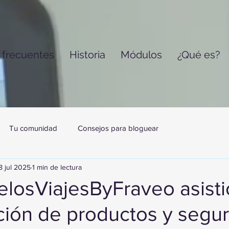
 frecuentes
Historia
Módulos
¿Qué es?
Tu comunidad
Consejos para bloguear
8 jul 2025
1 min de lectura
losViajesByFraveo asistió
ción de productos y segu