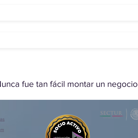
unca fue tan fácil montar un negocio
ias
om