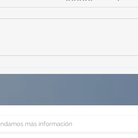
¡Acapulco y Guerrero se
¡Pre
Visten de Fiesta!
Cara
Acap