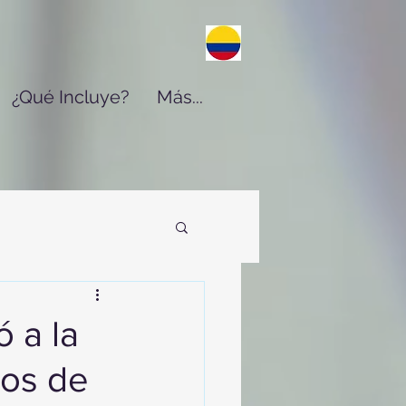
¿Qué Incluye?
Más...
 a la
ros de