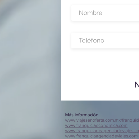
N
Más información:
www.viajesenoferta.com.mx/franquic
www.franquiciaeconomica.com
www.franquiciadeagenciadeviajes.c
www.franquiciaagenciadeviajes.com