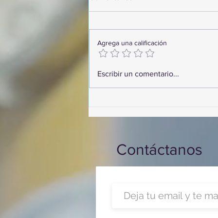
Agrega una calificación
¡Arte, Vino y las Mejores
Escribir un comentario...
Playas de Florida!
Contáctanos