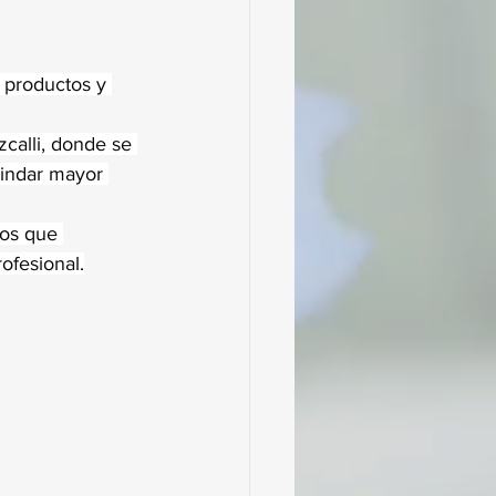
e productos y 
zcalli, donde se 
rindar mayor 
ros que 
ofesional.