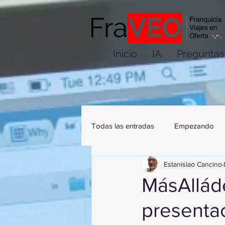
Inicio
IA
Preguntas
Todas las entradas
Empezando
Estanislao Cancino
MásAlláde
presenta