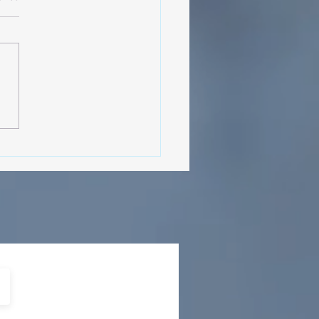
sencia Destacada en la
vana Turística de
ulco!