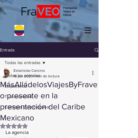
Entrada
Todas las entradas
Estanislao Cancino
Todas las entradas
18 jun 2025
1 min de lectura
MásAlládelosViajesByFrave
Empezando
o presente en la
Tu comunidad
presentación del Caribe
Consejos para bloguear
Mexicano
Obtuvo NaN de 5 estrellas.
La agencia 