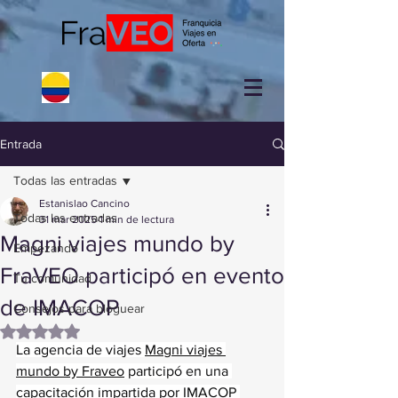
Entrada
Todas las entradas
Estanislao Cancino
Todas las entradas
31 mar 2025
1 min de lectura
Magni viajes mundo by
Empezando
FraVEO participó en evento
Tu comunidad
de IMACOP
Consejos para bloguear
Obtuvo NaN de 5 estrellas.
La agencia de viajes 
Magni viajes 
mundo by Fraveo
 participó en una 
capacitación impartida por IMACOP 