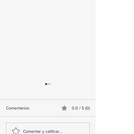
Comentarios
0.0 / 5 (0)
TourTravelynByFraveo
ViveMásViajand
Comentar y calificar...