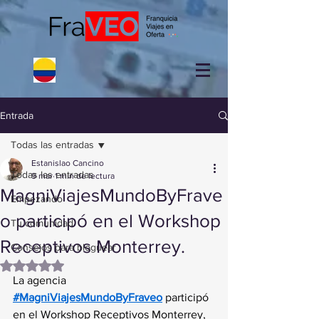
Entrada
Todas las entradas
Estanislao Cancino
Todas las entradas
9 mar
1 min de lectura
MagniViajesMundoByFrave
Empezando
o participó en el Workshop
Tu comunidad
Receptivos Monterrey.
Consejos para bloguear
Obtuvo NaN de 5 estrellas.
La agencia 
#MagniViajesMundoByFraveo
 participó 
en el Workshop Receptivos Monterrey, 