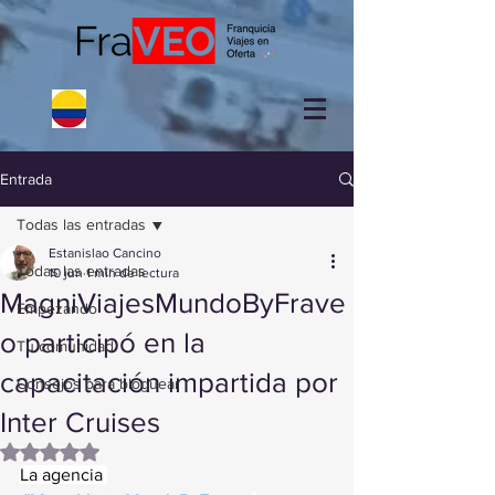
Entrada
Todas las entradas
Estanislao Cancino
Todas las entradas
10 jun
1 min de lectura
MagniViajesMundoByFrave
Empezando
o participó en la
Tu comunidad
capacitación impartida por
Consejos para bloguear
Inter Cruises
Obtuvo NaN de 5 estrellas.
La agencia 