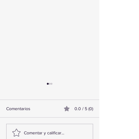
Comentarios
0.0 / 5 (0)
TourTravelynByFraveo
ViveMásViajand
Comentar y calificar...