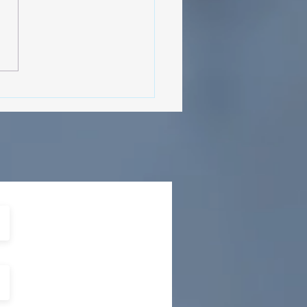
MásViajandoByFraveo
cipó en la caravana
izada por Nefertari