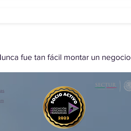
unca fue tan fácil montar un negocio
ias
om