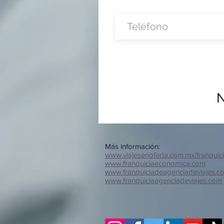
N
Más información:
www.viajesenoferta.com.mx/franquic
www.franquiciaeconomica.com
www.franquiciadeagenciadeviajes.c
www.franquiciaagenciadeviajes.com