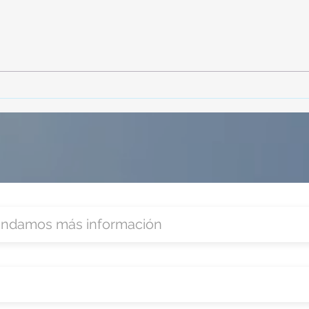
TourTravelynByFraveo
Vive
participó en la capacitación vía
parti
Zoom
organ