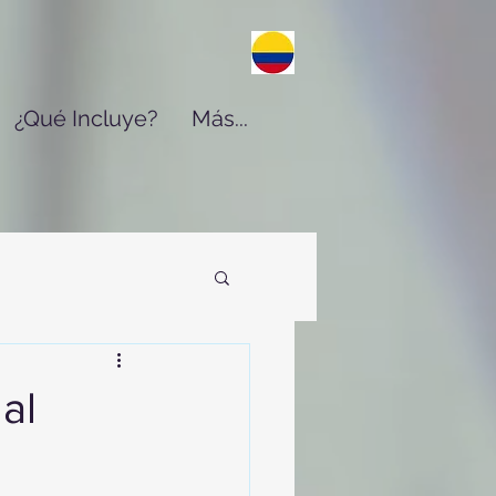
¿Qué Incluye?
Más...
al