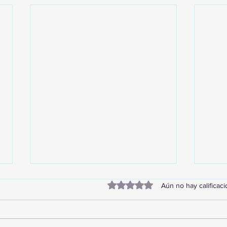
Obtuvo 0 de 5 estrellas.
Aún no hay calificac