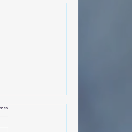
iones