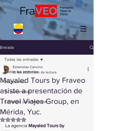
Entrada
Todas las entradas
Estanislao Cancino
Todas las entradas
12 feb 2025
1 min de lectura
Mayaled Tours by Fraveo
Empezando
asiste a presentación de
Tu comunidad
Travel Viajes Group, en
Consejos para bloguear
Mérida, Yuc.
Obtuvo NaN de 5 estrellas.
La agencia 
Mayaled Tours by 