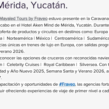
Mérida, Yucatán.
trellas.
Mayaled Tours by Fraveo
 estuvo presente en la Caravana
 cabo en el Hotel Aken Mind de Mérida, Yucatán. Durante 
oferta de productos y circuitos en destinos como: Europa 
rica |  Norteamérica | México |  Centroamérica |  Sudaméric
as únicas en trenes de lujo en Europa, con salidas pro
verano 2026.
conocer las opciones de cruceros con reconocidas navie
n |  Celebrity Cruises |  Royal Caribbean |  Silversea. Co
idad y Año Nuevo 2025, Semana Santa y Verano 2026, a
.
apacitación y oportunidades de 
#Fraveo
, las agencias for
ir ofreciendo experiencias de viaje de primer nivel a cad