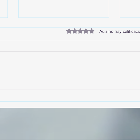
Obtuvo 0 de 5 estrellas.
Aún no hay calificac
TourTravelynByFraveo
Vive
participó en la capacitación vía
parti
Zoom
organ