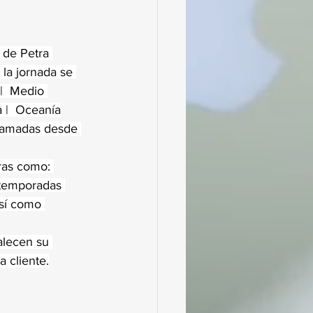
 de Petra 
la jornada se 
|  Medio 
a |  Oceanía
gramadas desde 
ras como: 
n temporadas 
sí como 
talecen su 
a cliente.