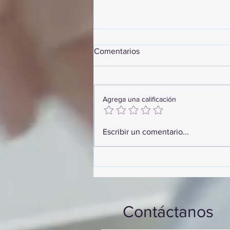
Comentarios
Agrega una calificación
GoMapTravelByFraveo
Escribir un comentario...
participó en un desayuno de
capacitación realizado en el
Hotel Casa Mayor
Contáctanos