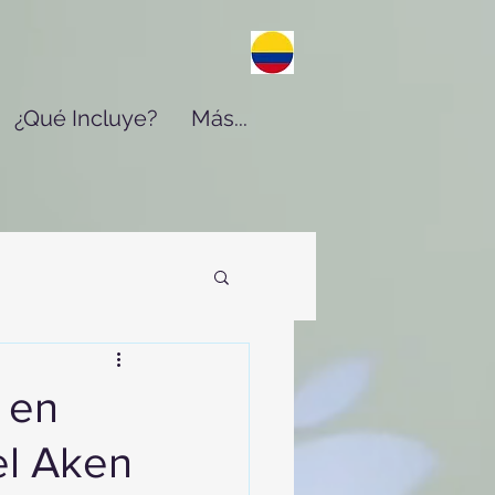
¿Qué Incluye?
Más...
 en
el Aken