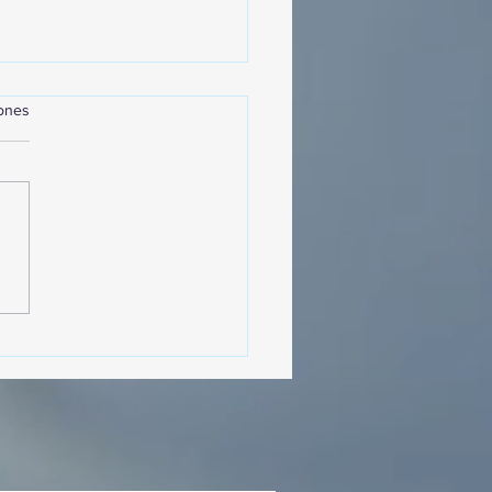
iones
MásViajandoByFraveo
cipó en la caravana
izada por Nefertari