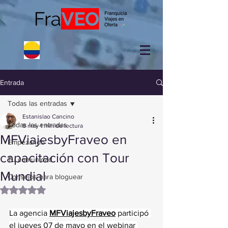
Entrada
Todas las entradas
Estanislao Cancino
Todas las entradas
8 may
1 min de lectura
MFViajesbyFraveo en
Empezando
capacitación con Tour
Tu comunidad
Mundial
Consejos para bloguear
Obtuvo NaN de 5 estrellas.
La agencia 
MFViajesbyFraveo
 participó 
el jueves 07 de mayo en el webinar 