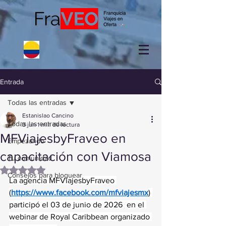
Entrada
Todas las entradas
Estanislao Cancino
Todas las entradas
3 jun
1 min de lectura
MFViajesbyFraveo en
Empezando
capacitación con Viamosa
Tu comunidad
Obtuvo NaN de 5 estrellas.
Consejos para bloguear
La agencia MFViajesbyFraveo 
(
https://www.facebook.com/mfviajesmx
)
participó el 03 de junio de 2026  en el 
webinar de Royal Caribbean organizado 