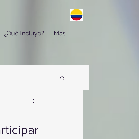
¿Qué Incluye?
Más...
ticipar