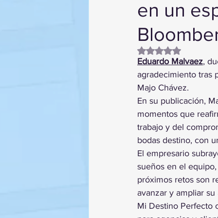
en un esp
Bloombe
Obtuvo NaN de 5 es
Eduardo Malvaez
, d
agradecimiento tras 
Majo Chávez.
En su publicación, M
momentos que reafirma
trabajo y del compro
bodas destino, con un
El empresario subray
sueños en el equipo,
próximos retos son r
avanzar y ampliar su 
Mi Destino Perfecto 