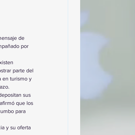
mensaje de 
ompañado por 
xisten 
trar parte del 
 en turismo y 
azo.
depositan sus 
afirmó que los 
 rumbo para 
ia y su oferta 