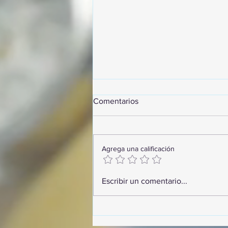
Comentarios
Agrega una calificación
GoMapTravelByFraveo
Escribir un comentario...
participó en un desayuno de
capacitación realizado en el
Hotel Casa Mayor