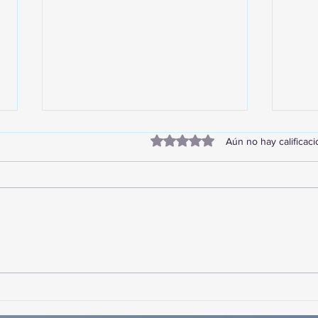
Obtuvo 0 de 5 estrellas.
Aún no hay calificac
TourTravelynByFraveo
Vive
participó en la capacitación vía
parti
Zoom
organ