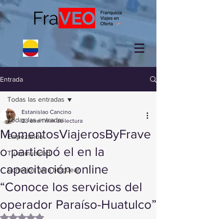
Entrada
Todas las entradas
Estanislao Cancino
Todas las entradas
23 ene
1 min de lectura
MomentosViajerosByFrave
Empezando
o participó el en la
Tu comunidad
capacitación online
Consejos para bloguear
“Conoce los servicios del
operador Paraíso-Huatulco”
Obtuvo NaN de 5 estrellas.