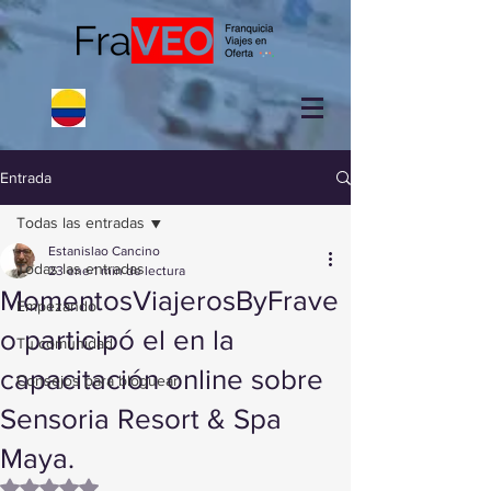
Entrada
Todas las entradas
Estanislao Cancino
Todas las entradas
23 ene
1 min de lectura
MomentosViajerosByFrave
Empezando
o participó el en la
Tu comunidad
capacitación online sobre
Consejos para bloguear
Sensoria Resort & Spa
Maya.
Obtuvo NaN de 5 estrellas.