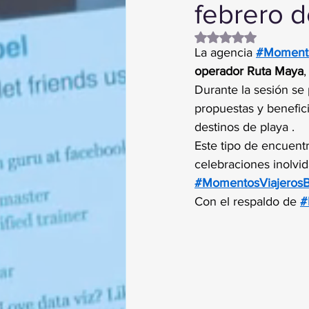
febrero 
Obtuvo NaN de 5 es
La agencia 
#Momento
operador Ruta Maya
,
Durante la sesión se 
propuestas y benefic
destinos de playa .
Este tipo de encuentr
celebraciones inolvid
#MomentosViajeros
Con el respaldo de 
#