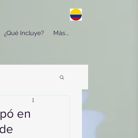
¿Qué Incluye?
Más...
ipó en
 de