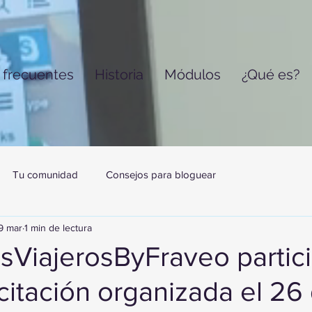
 frecuentes
Historia
Módulos
¿Qué es?
Tu comunidad
Consejos para bloguear
9 mar
1 min de lectura
ViajerosByFraveo partic
itación organizada el 26