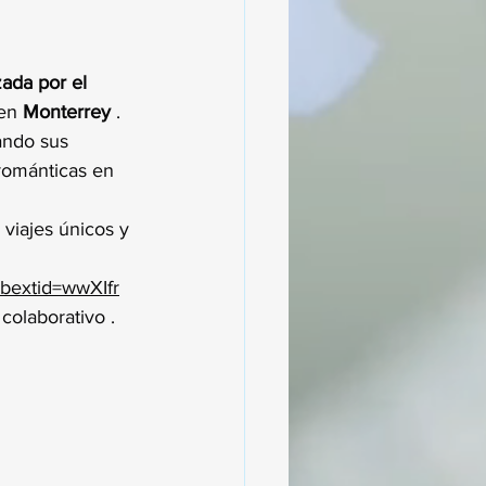
ada por el 
en 
Monterrey
 . 
ando sus 
románticas en 
viajes únicos y 
ibextid=wwXIfr
colaborativo .