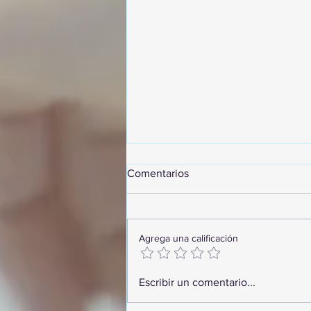
Comentarios
Agrega una calificación
GoMapTravelByFraveo
Escribir un comentario...
participó en un desayuno de
capacitación realizado en el