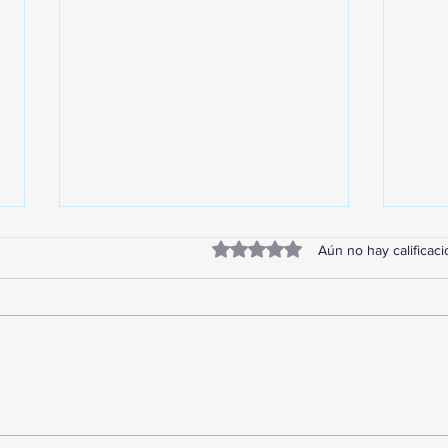
Obtuvo 0 de 5 estrellas.
Aún no hay calificac
TourTravelynByFraveo
Vive
participó en la capacitación vía
parti
Zoom
organ