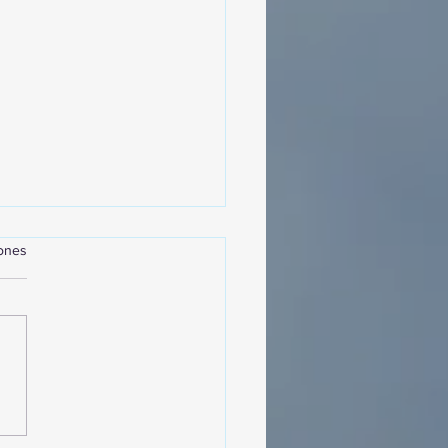
iones
MásViajandoByFraveo
cipó en la caravana
izada por Nefertari