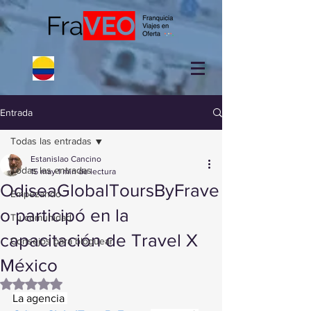
Entrada
Todas las entradas
Estanislao Cancino
Todas las entradas
15 may
1 min de lectura
OdiseaGlobalToursByFrave
Empezando
o participó en la
Tu comunidad
capacitación de Travel X
Consejos para bloguear
México
Obtuvo NaN de 5 estrellas.
La agencia 