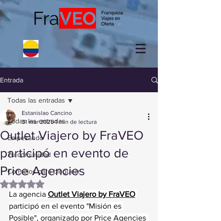
Entrada
Todas las entradas
Estanislao Cancino
Todas las entradas
31 mar 2025
1 min de lectura
Outlet Viajero by FraVEO
Empezando
participó en evento de
Tu comunidad
Price Agencies
Consejos para bloguear
Obtuvo NaN de 5 estrellas.
La agencia 
Outlet Viajero by FraVEO
participó en el evento "Misión es 
Posible", organizado por Price Agencies 