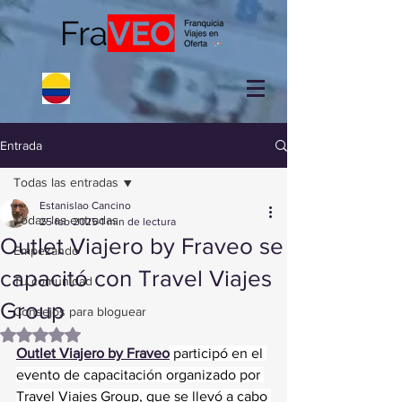
Entrada
Todas las entradas
Estanislao Cancino
Todas las entradas
25 feb 2025
1 min de lectura
Outlet Viajero by Fraveo se
Empezando
capacitó con Travel Viajes
Tu comunidad
Group
Consejos para bloguear
Obtuvo NaN de 5 estrellas.
Outlet Viajero by Fraveo
 participó en el 
evento de capacitación organizado por 
Travel Viajes Group, que se llevó a cabo 