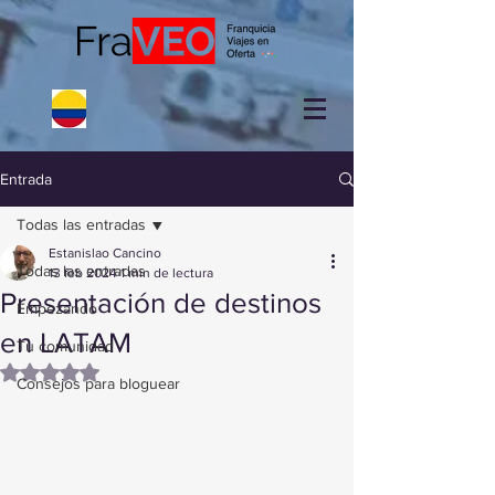
Entrada
Todas las entradas
Estanislao Cancino
Todas las entradas
13 feb 2024
1 min de lectura
Presentación de destinos
Empezando
en LATAM
Tu comunidad
Obtuvo NaN de 5 estrellas.
Consejos para bloguear