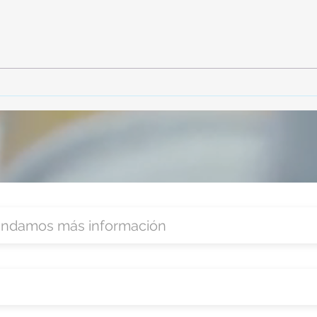
TourTravelynByFraveo
Vive
participó en la capacitación vía
parti
Zoom
organ