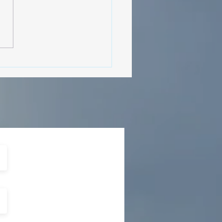
MásViajandoByFraveo
cipó en la caravana
izada por Nefertari