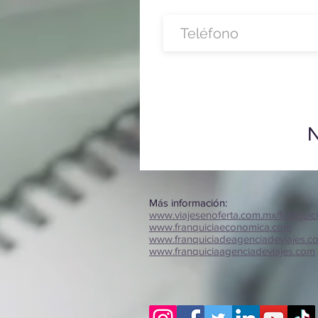
N
Más información:
www.viajesenoferta.com.mx/franquic
www.franquiciaeconomica.com
www.franquiciadeagenciadeviajes.c
www.franquiciaagenciadeviajes.com