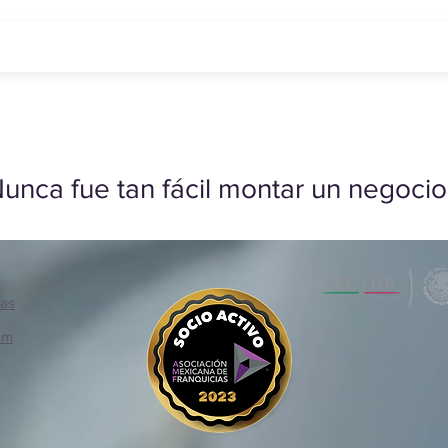
unca fue tan fácil montar un negocio
ias
om