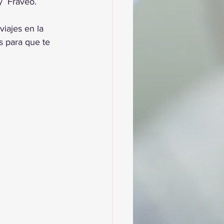
  Fraveo.
iajes en la 
s para que te 