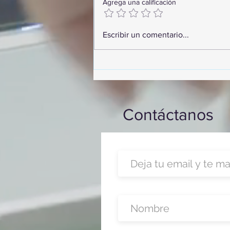
Agrega una calificación
GoMapTravelByFraveo
Escribir un comentario...
participó en un desayuno de
capacitación realizado en el
Hotel Casa Mayor
Contáctanos