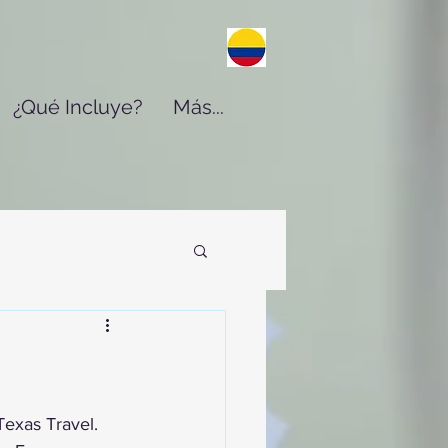
¿Qué Incluye?
Más...
exas Travel. 