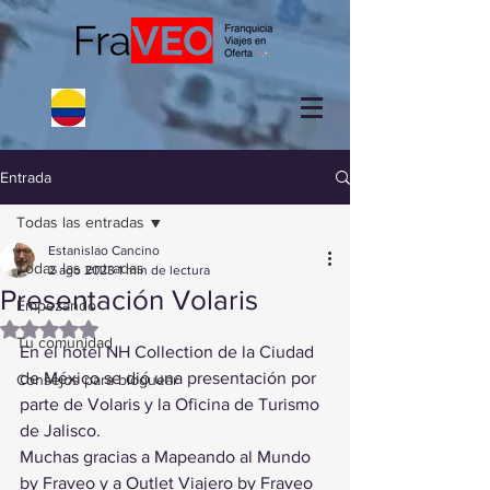
Entrada
Todas las entradas
Estanislao Cancino
Todas las entradas
2 ago 2023
1 min de lectura
Presentación Volaris
Empezando
Obtuvo NaN de 5 estrellas.
Tu comunidad
En el hotel NH Collection de la Ciudad 
de México se dió una presentación por 
Consejos para bloguear
parte de Volaris y la Oficina de Turismo 
de Jalisco.
Muchas gracias a Mapeando al Mundo 
by Fraveo y a Outlet Viajero by Fraveo 