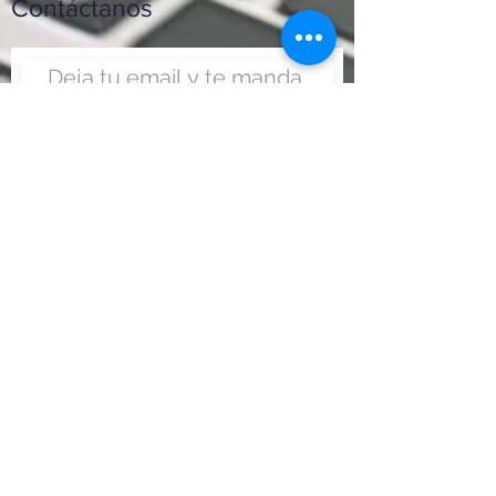
Contáctanos
Enviar
Nunca fue tan fácil montar
un negocio
Más información:
www.viajesenoferta.com.mx/franquicias
www.franquiciaeconomica.com
www.franquiciadeagenciadeviajes.com
www.franquiciaagenciadeviajes.com