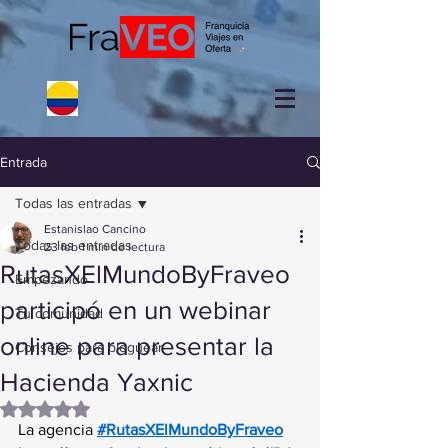
Entrada
Todas las entradas
Estanislao Cancino
Todas las entradas
23 feb
1 min de lectura
RutasXElMundoByFraveo
Empezando
participó en un webinar
Tu comunidad
online para presentar la
Consejos para bloguear
Hacienda Yaxnic
Obtuvo NaN de 5 estrellas.
La agencia 
#RutasXElMundoByFraveo