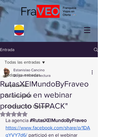
Entrada
Todas las entradas
Estanislao Cancino
Todas las entradas
26 jun
1 min de lectura
RutasXElMundoByFraveo
Empezando
participó en webinar
Tu comunidad
producto SITPACK"
Consejos para bloguear
Obtuvo NaN de 5 estrellas.
La agencia 
#RutasXElMundoByFraveo
https://www.facebook.com/share/p/1DA
qYVY7d6/
 participó en el webinar 