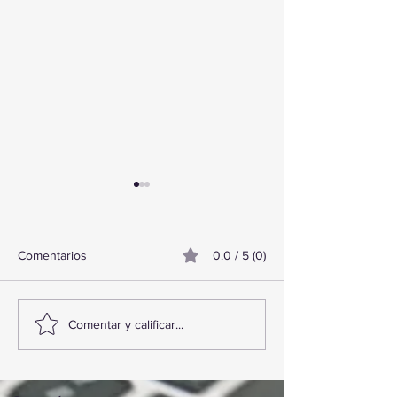
Comentarios
0.0 / 5 (0)
TourTravelynByFraveo
ViveMásViajand
Comentar y calificar...
participó en la capacitación
participó en la c
vía Zoom
organizada por N