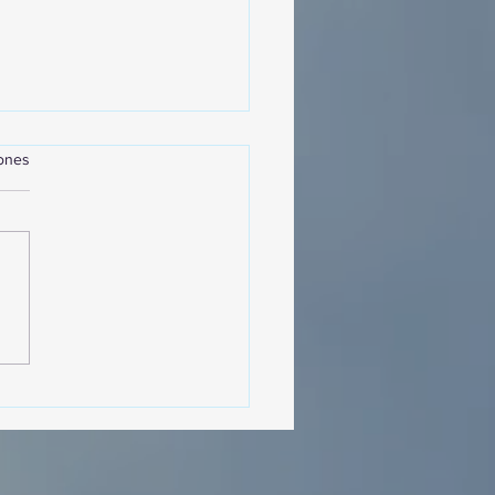
iones
MásViajandoByFraveo
cipó en la caravana
izada por Nefertari