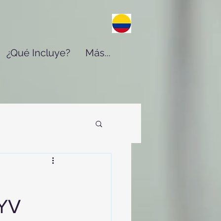
¿Qué Incluye?
Más...
CYV