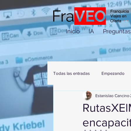
Inicio
IA
Preguntas
Todas las entradas
Empezando
Estanislao Cancino
RutasXEl
encapaci