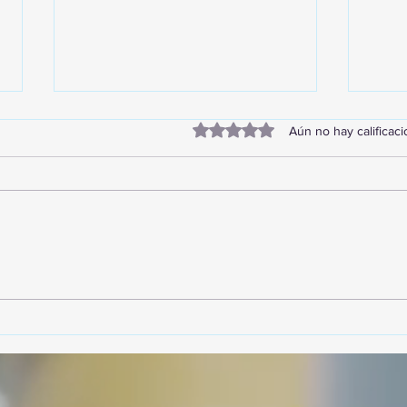
Obtuvo 0 de 5 estrellas.
Aún no hay calificac
TourTravelynByFraveo
Vive
participó en la capacitación vía
parti
Zoom
organ