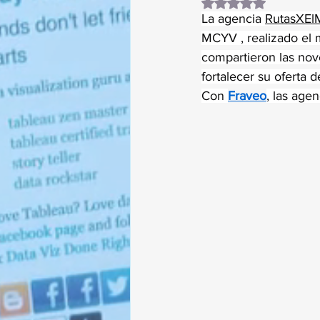
Obtuvo NaN de 5 es
La agencia 
RutasXEl
MCYV , realizado el m
compartieron las nov
fortalecer su oferta d
Con 
Fraveo
, las age