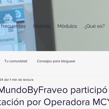
 frecuentes
Historia
Módulos
¿Qué es?
Tu comunidad
Consejos para bloguear
24 abr
1 min de lectura
MundoByFraveo participó
tación por Operadora M