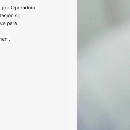
o por Operadora 
tación se 
ve para 
man .