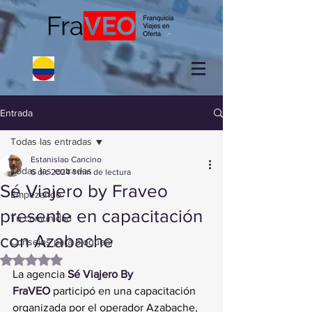
Entrada
Todas las entradas
Estanislao Cancino
Todas las entradas
6 dic 2024
1 min de lectura
Sé Viajero by Fraveo
Empezando
presente en capacitación
Tu comunidad
con Azabache
Consejos para bloguear
Obtuvo NaN de 5 estrellas.
La agencia 
Sé Viajero By 
FraVEO
 participó en una capacitación 
organizada por el operador Azabache, 