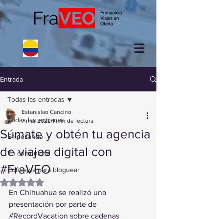
Entrada
Todas las entradas
Estanislao Cancino
Todas las entradas
7 mar 2022
1 min de lectura
Súmate y obtén tu agencia
Empezando
de viajes digital con
Tu comunidad
#FraVEO
Consejos para bloguear
Obtuvo NaN de 5 estrellas.
En Chihuahua se realizó una 
presentación por parte de 
#RecordVacation
 sobre cadenas 