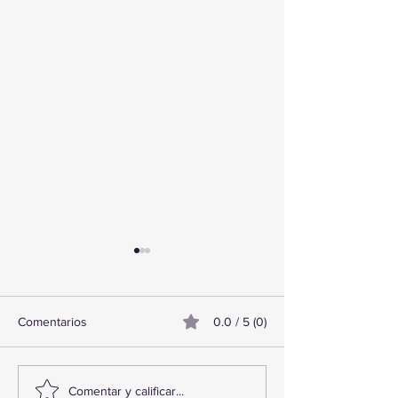
Comentarios
0.0 / 5 (0)
TourTravelynByFraveo
ViveMásViajand
Comentar y calificar...