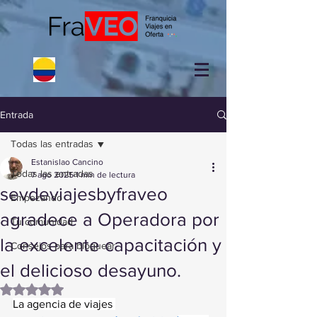
Entrada
Todas las entradas
Estanislao Cancino
Todas las entradas
7 ago 2025
1 min de lectura
sevdeviajesbyfraveo
Empezando
agradece a Operadora por
Tu comunidad
la excelente capacitación y
Consejos para bloguear
el delicioso desayuno.
Obtuvo NaN de 5 estrellas.
La agencia de viajes 