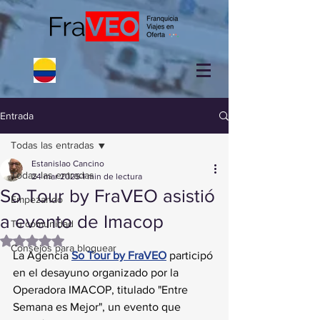
Entrada
Todas las entradas
Estanislao Cancino
Todas las entradas
24 mar 2025
1 min de lectura
So Tour by FraVEO asistió
Empezando
a evento de Imacop
Tu comunidad
Obtuvo NaN de 5 estrellas.
Consejos para bloguear
La Agencia 
So Tour by FraVEO
participó 
en el desayuno organizado por la 
Operadora IMACOP, titulado "Entre 
Semana es Mejor", un evento que 