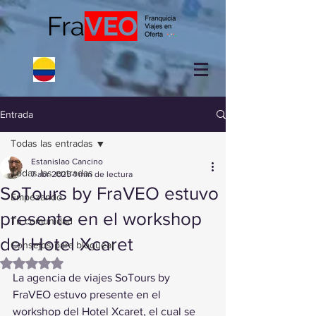
Entrada
Todas las entradas
Estanislao Cancino
Todas las entradas
7 abr 2025
1 min de lectura
SoTours by FraVEO estuvo
Empezando
presente en el workshop
Tu comunidad
del Hotel Xcaret
Consejos para bloguear
Obtuvo NaN de 5 estrellas.
La agencia de viajes SoTours by 
FraVEO estuvo presente en el 
workshop del Hotel Xcaret, el cual se 