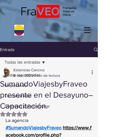
Entrada
Todas las entradas
Estanislao Cancino
Todas las entradas
8 sept 2025
1 min de lectura
SumandoViajesbyFraveo
Empezando
presente en el Desayuno–
Tu comunidad
Capacitación.
Consejos para bloguear
Obtuvo NaN de 5 estrellas.
La agencia 
#SumandoViajesbyFraveo
https://www.f
acebook.com/profile.php?