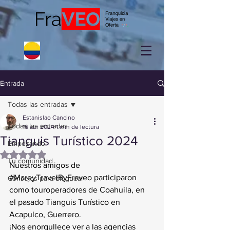
Entrada
Todas las entradas
Estanislao Cancino
Todas las entradas
16 abr 2024
1 min de lectura
Tianguis Turístico 2024
Empezando
Obtuvo NaN de 5 estrellas.
Tu comunidad
Nuestros amigos de 
#MareyTravelByFraveo
 participaron 
Consejos para bloguear
como touroperadores de Coahuila, en 
el pasado Tianguis Turístico en 
Acapulco, Guerrero.
¡Nos enorgullece ver a las agencias 