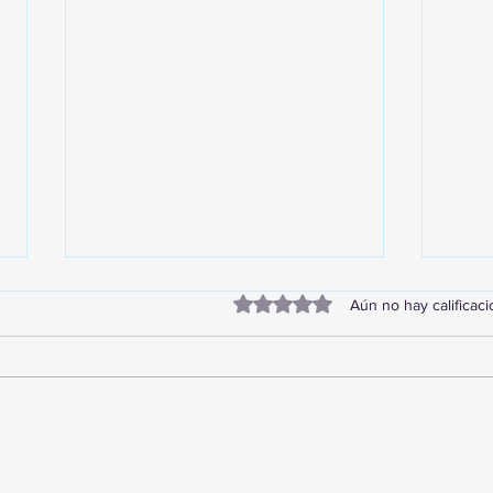
Obtuvo 0 de 5 estrellas.
Aún no hay calificac
TourTravelynByFraveo
Vive