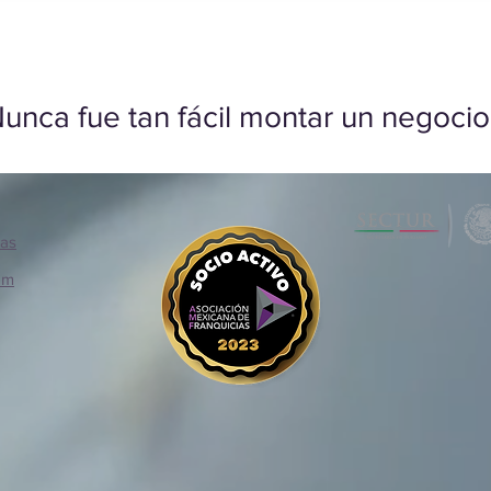
unca fue tan fácil montar un negocio
ias
om