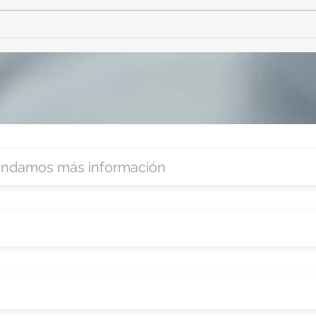
participó en la capacitación vía
parti
Zoom
organ