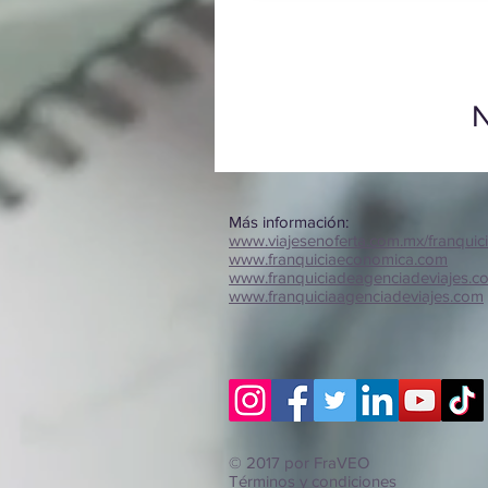
N
Más información:
www.viajesenoferta.com.mx/franquic
www.franquiciaeconomica.com
www.franquiciadeagenciadeviajes.c
www.franquiciaagenciadeviajes.com
© 2017 por FraVEO
Términos y condiciones