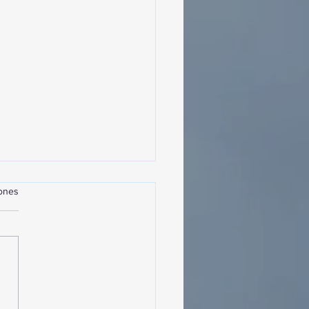
iones
MásViajandoByFraveo