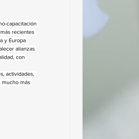
no-capacitación 
 más recientes 
ca y Europa
lecer alianzas 
alidad, con 
, actividades, 
es mucho más 