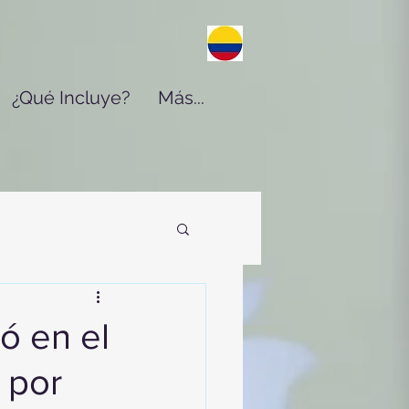
¿Qué Incluye?
Más...
ó en el
 por